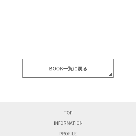
20分ほどの短時間で作れて、ヘルシーな野菜料理をメインに
バラエティに富んだカンタン・おしゃれなおそうざい105レ
シピ。
購入する
BOOK一覧に戻る
TOP
INFORMATION
PROFILE