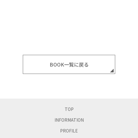
下ごしらえから仕上げまで、フルに使える1本。長年スティ
ックミキサーを愛用してきた松田美智子の究極レシピ64。
購入する
BOOK一覧に戻る
TOP
INFORMATION
PROFILE