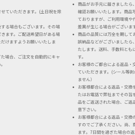
商品がお手元に届きましたら
せていただきます。(土日祝を除
確認お願いいたします。商品
ておりますが、ご利用環境や
後する場合もございます。その場
差異が生じる場合がございま
だきます。ご配送希望日がある場
商品の品質には万全を期して
ただけますようお願いいたしま
誤納品などがございましたら
たします。送料、手数料とも
過ぎた場合、ご注文を自動的にキャ
す。
い。
お客様のご都合による返品・
ていただきます。(シール等
ません）
お客様都合による返品・交換
たはお電話で弊社までその旨
品をご返送された場合、ご返
意下さい。
お客様都合による返品・交換
すのでご了承ください。尚、
ます。7日間を過ぎた場合の