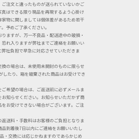
、ご注文と違ったものが送られていないかご
写真はできる限り現品を再現するよう心掛け
作家物に関しましては個体差があるため若干
す。予めご了承ください。
おりますが、万一不良品・配送途中の破損・
、恐れ入りますが弊社までご連絡をお願いい
に弊社負担で早急に対応させていただきま
交換の場合は、未使用未開封のものに限らせ
剥がしたり、箱を破棄された商品はお受けでき
をご希望の場合は、ご返送前に必ずメールま
をお知らせください。お知らせいただかず商
品をお受けできない場合がございます。ご注
の返送料・手数料はお客様のご負担となりま
商品到着後7日以内にご連絡をお願いいたし
返品・交換には応じかねますのであらかじめ